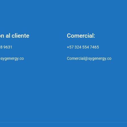
n al cliente
Comercial:
18 9631
+57 324 554 7465
sygenergy.co
Comercial@sygenergy.co